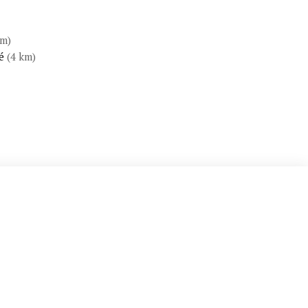
km)
é
(4 km)