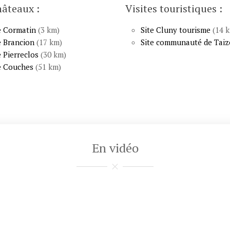
hâteaux :
Visites touristiques :
e Cormatin
(3 km)
Site Cluny tourisme
(14 
 Brancion
(17 km)
Site communauté de Taiz
 Pierreclos
(30 km)
e Couches
(51 km)
En vidéo